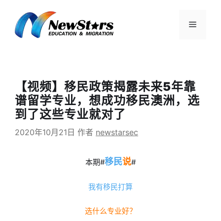
跳
至
菜
内
容
单
【视频】移民政策揭露未来5年靠
谱留学专业，想成功移民澳洲，选
到了这些专业就对了
2020年10月21日
作者
newstarsec
移民
说
本期#
#
我有移民打算
选什么专业好？