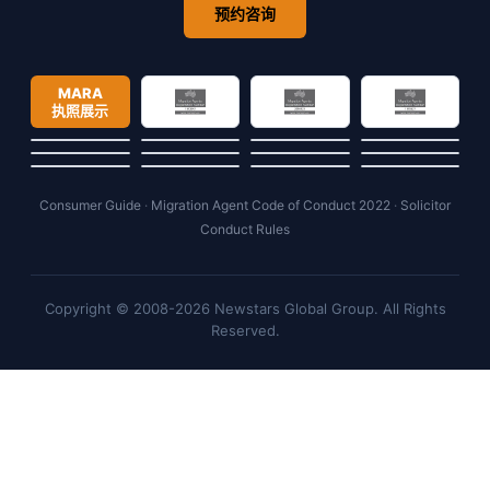
预约咨询
MARA
执照展示
Consumer Guide
·
Migration Agent Code of Conduct 2022
·
Solicitor
Conduct Rules
Copyright © 2008-2026 Newstars Global Group. All Rights
Reserved.