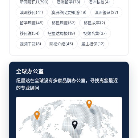
新闻资讯
(1,790)
澳洲留学
(78)
澳洲私校
(4)
澳洲移民
(41)
澳洲移民要知道
(19)
澳洲签证
(27)
留学周报
(45)
移民周报
(62)
移民故事
(2)
移民说
(54)
纽星达周报
(19)
视频合集
(37)
视频干货
(8)
院校介绍
(45)
雇主担保
(12)
全球办公室
纽星达在全球设有多家品牌办公室，寻找离您最近
的专业顾问