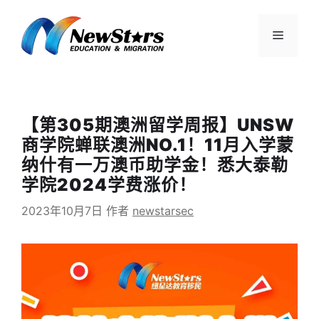
跳
至
菜
内
容
单
【第305期澳洲留学周报】UNSW
商学院蝉联澳洲NO.1！11月入学蒙
纳什有一万澳币助学金！悉大泰勒
学院2024学费涨价！
2023年10月7日
作者
newstarsec